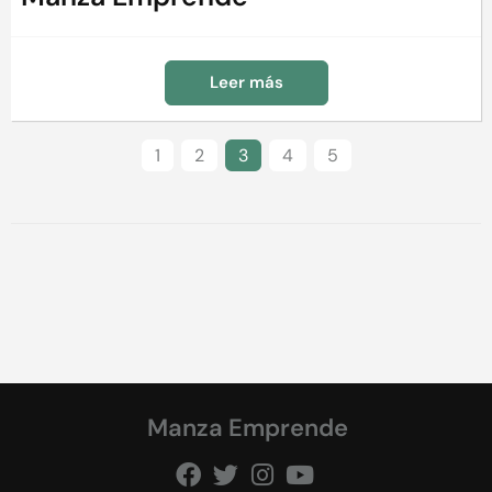
Leer más
1
2
3
4
5
Manza Emprende