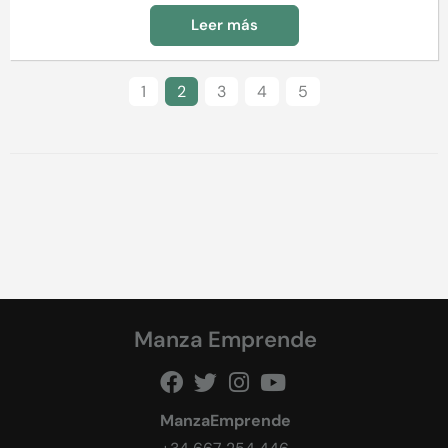
Leer más
1
2
3
4
5
Manza Emprende
ManzaEmprende