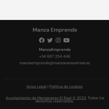
Manza Emprende
ManzaEmprende
+34 667 254 446
manzaemprende@manzanareselreal.es
Aviso Legal
|
Política de cookies
Ayuntamiento de Manzanares El Real © 2023.
Todos los
derechos reservados.