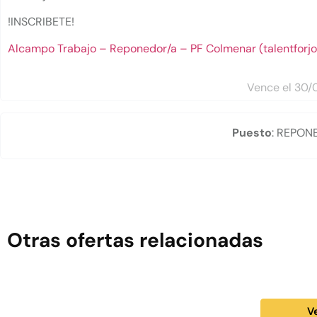
!INSCRIBETE!
Alcampo Trabajo – Reponedor/a – PF Colmenar (talentforj
Vence el 30/
Puesto
: REP
Otras ofertas relacionadas
V