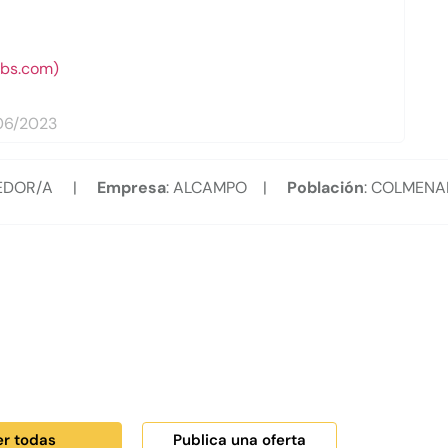
obs.com)
06/2023
ONEDOR/A |
Empresa
: ALCAMPO |
Población
: COLMENA
er todas
Publica una oferta