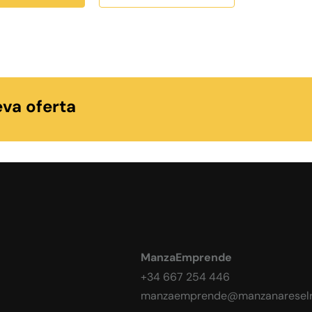
va oferta
ManzaEmprende
+34 667 254 446
manzaemprende@manzanareselr