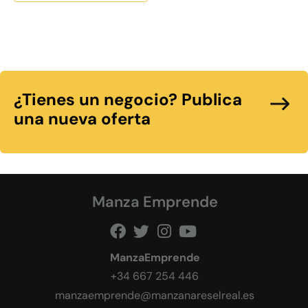
¿Tienes un negocio? Publica
una nueva oferta
Manza Emprende
ManzaEmprende
+34 667 254 446
manzaemprende@manzanareselreal.es