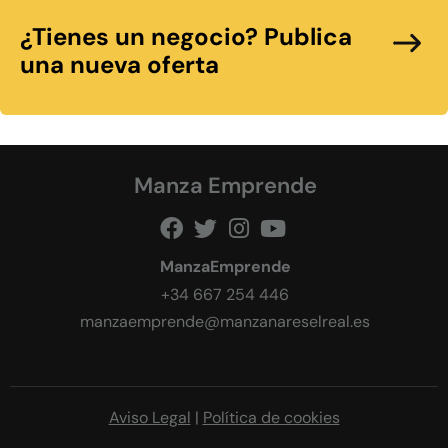
¿Tienes un negocio? Publica
una nueva oferta
Manza Emprende
ManzaEmprende
+34 667 254 446
manzaemprende@manzanareselreal.es
Aviso Legal
|
Política de cookies