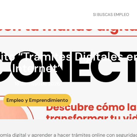
SI BUSCAS EMPLEO
ito “Trámites Digitales e
Internet”
18 de mayo de 2026
Empleo y Emprendimiento
mía digital y aprender a hacer trámites online con segurida