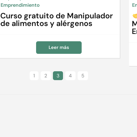
Emprendimiento
E
Curso gratuito de Manipulador
de alimentos y alérgenos
M
E
Leer más
1
2
3
4
5