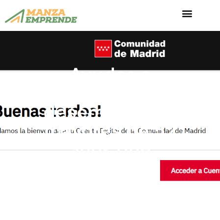
Ayudas a
personas
desempleadas
mayores de 52
años que
cursan
certificados
profesionales