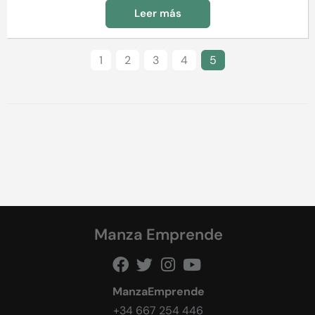
Leer más
1
2
3
4
5
Manza Emprende
ManzaEmprende
+34 667 254 446