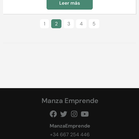
Leer más
1
2
3
4
5
Manza Emprende
ManzaEmprende
+34 667 254 446