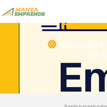
¡Descubre 
de 
Si estás buscando traba