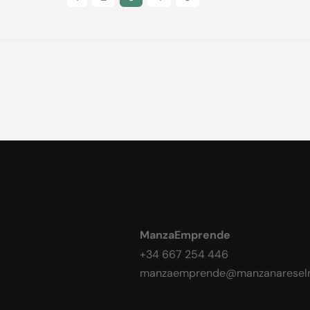
ManzaEmprende
+34 667 254 446
manzaemprende@manzanareselr