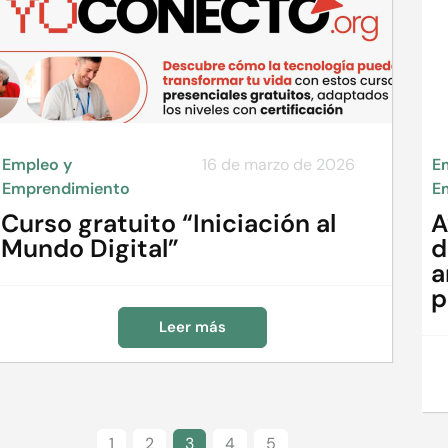
Empleo y
16 de marzo de 2026
E
Emprendimiento
E
Curso gratuito “Iniciación al
A
Mundo Digital”
d
a
p
Leer más
1
2
3
4
5