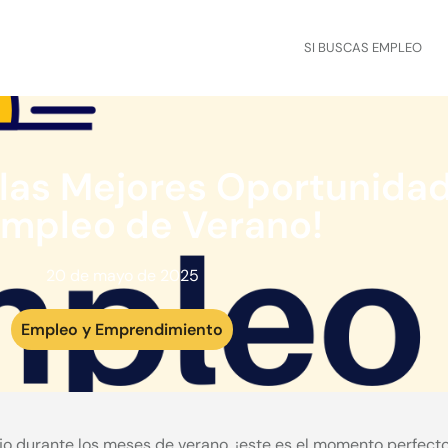
SI BUSCAS EMPLEO
las Mejores Oportunida
Empleo de Verano!
20 de mayo de 2025
Empleo y Emprendimiento
jo durante los meses de verano, ¡este es el momento perfect