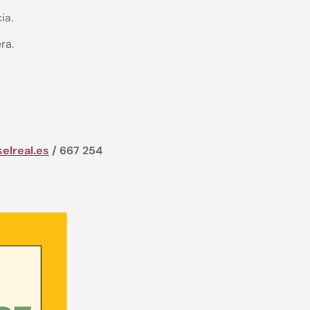
ia.
ra.
lreal.es
/ 667 254