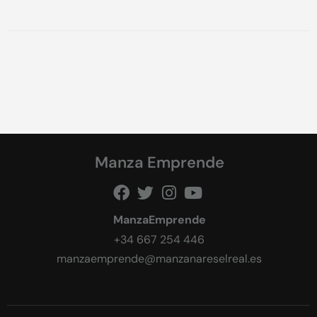
Manza Emprende
ManzaEmprende
+34 667 254 446
manzaemprende@manzanareselreal.es